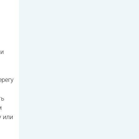
 и
ерегу
ть
м
у или