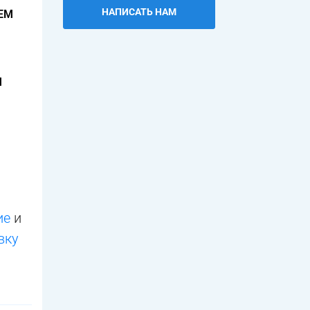
НАПИСАТЬ НАМ
ЕМ
М
ие
и
вку