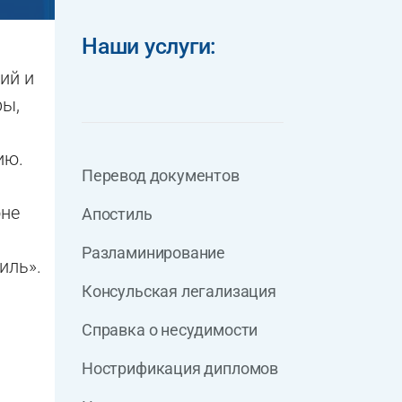
Наши услуги:
ий и
ры,
ию.
Перевод документов
оне
Апостиль
Разламинирование
иль».
Консульская легализация
Справка о несудимости
Нострификация дипломов