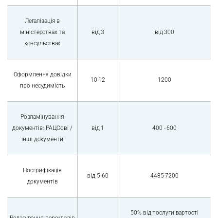
Легалізація в
міністерствах та
від 3
від 300
консульствах
Оформлення довідки
10-12
1200
про несудимість
Розламінування
документів: РАЦСові /
від 1
400 - 600
інші документи
Нострифікація
від 5-60
4485-7200
документів
50% від послуги вартості