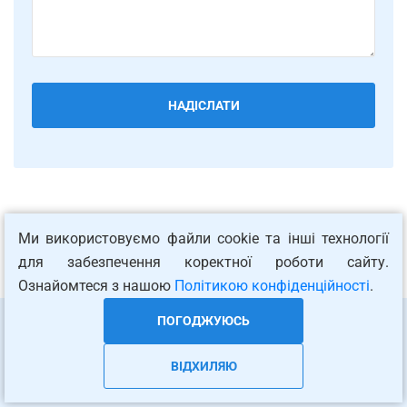
Звертайтеся до бюро перекладів
Ми використовуємо файли cookie та інші технології
«Лінгво груп» – ми успішно усуваємо
для забезпечення коректної роботи сайту.
мовні бар'єри!
Ознайомтеся з нашою
Політикою конфіденційності
.
ПОГОДЖУЮСЬ
ВІДХИЛЯЮ