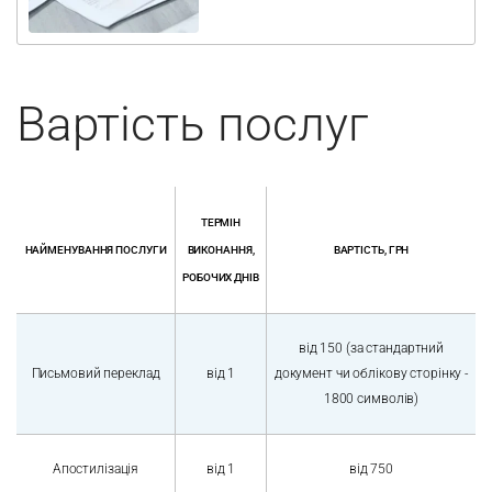
Швидко та безпечно – професійне обладнання та
досвідчені майстри
Будь-які документи – свідоцтва, дипломи, довідки,
паспорти тощо
Оперативне виконання – розламінування у зручні для
вас терміни
Вартість послуг
ТЕРМІН
НАЙМЕНУВАННЯ ПОСЛУГИ
ВИКОНАННЯ,
ВАРТІСТЬ, ГРН
РОБОЧИХ ДНІВ
від 150 (за стандартний
Письмовий переклад
від 1
документ чи облікову сторінку -
1800 символів)
Апостилізація
від 1
від 750