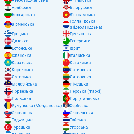
Азербайджанська
Англійська
Арабська
Білоруська
Болгарська
В’єтнамська
Голландська
Вірменська
(Нідерландська)
Грецька
Грузинська
Датська
Есперанто
Естонська
Іврит
Іспанська
Італійська
Казахська
Китайська
Корейська
Латинська
Латиська
Литовська
Малазійська
Німецька
Норвезька
Перська (Фарсі)
Польська
Португальська
Румунська (Молдавська)
Сербська
Словацька
Словенська
Таджицька
Тайська
Турецька
Угорська