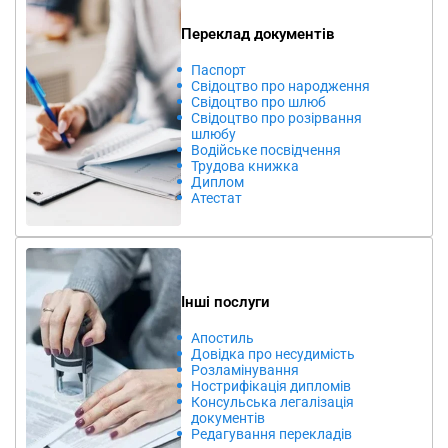
Консультація безкоштовно – допоможемо розібратися у
всіх нюансах
Переклад документів
Паспорт
Свідоцтво про народження
Свідоцтво про шлюб
Свідоцтво про розірвання
шлюбу
Водійське посвідчення
Трудова книжка
Диплом
Атестат
Розламінування
Інші послуги
документів
Апостиль
Довідка про несудимість
Розламінування
Нострифікація дипломів
Повернемо документам їхню оригінальність:
Консульська легалізація
документів
Акуратно та без пошкоджень – збережемо цілісність
Редагування перекладів
документів