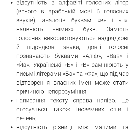
відсутність в алфавіті голосних літер
(всього в арабській мові 6 голосних
звуків), аналогів буквам «в» і «п»,
наявність «німих» букв. Замість
голосних використовуються надрядкові
й підрядкові знаки, довгі голосні
позначають буквами «Аліф», «Вав» і
«Йа». Українські «Б» і «В» замінюють у
письмі літерами «Ба» та «Фа», що під час
відтворення власних імен може стати
причиною непорозуміння;
написання тексту справа наліво. Це
стосується також іноземних слів і
речень;
відсутність різниці між малими та