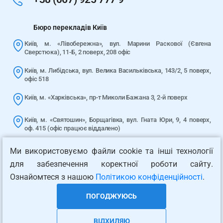
Бюро перекладів Київ
Київ, м. «Лівобережна», вул. Марини Раскової (Євгена
Сверстюка), 11-Б, 2 поверх, 208 офіс
Київ, м. Либідська, вул. Велика Васильківська, 143/2, 5 поверх,
офіс 518
Київ, м. «Харківська», пр-т Миколи Бажана 3, 2-й поверх
Київ, м. «Святошин», Борщагівка, вул. Гната Юри, 9, 4 поверх,
оф. 415 (офіс працює віддалено)
Київ, м. «Лук’янівська», вул. Юрія Іллєнка (Мельникова), 2/10, 5
Ми використовуємо файли cookie та інші технології
поверх (офіс працює віддалено)
для забезпечення коректної роботи сайту.
Мапа сайту
Ознайомтеся з нашою
Політикою конфіденційності
.
Публічна оферта
ПОГОДЖУЮСЬ
4.9/5 - 67 відгуків
ВІДХИЛЯЮ