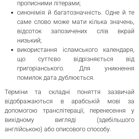
прописними літерами;
синонімія й багатозначність. Одне й те
саме слово може мати кілька значень,
відсоток запозичених слів вкрай
низький;
використання ісламського календаря,
що суттєво відрізняється від
григоріанського. Для уникнення
помилок дата дублюється.
Терміни та складні поняття зазвичай
відображаються в арабській мові за
допомогою транслітерації, перенесення у
вихідному вигляді (здебільшого
англійською) або описового способу.