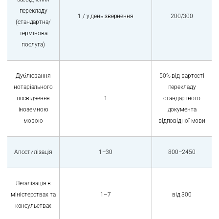
перекладу
1 / у день звернення
200/300
(стандартна/
термінова
послуга)
Дублювання
50% від вартості
нотаріального
перекладу
посвідчення
1
стандартного
іноземною
документа
мовою
відповідної мови
Апостилізація
1–30
800–2450
Легалізація в
міністерствах та
1–7
від 300
консульствах