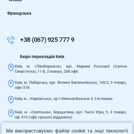
Французька
+38 (067) 925 777 9
Бюро перекладів Київ
Київ, м. «Лівобережна», вул. Марини Раскової (Євгена
Сверстюка), 11-Б, 2 поверх, 208 офіс
Київ, м. Либідська, вул. Велика Васильківська, 143/2, 5 поверх,
офіс 518
Київ, м. «Харківська», пр-т Миколи Бажана 3, 2-й поверх
Київ, м. «Святошин», Борщагівка, вул. Гната Юри, 9, 4 поверх,
оф. 415 (офіс працює віддалено)
Київ, м. «Лук’янівська», вул. Юрія Іллєнка (Мельникова), 2/10, 5
Ми використовуємо файли cookie та інші технології
поверх (офіс працює віддалено)