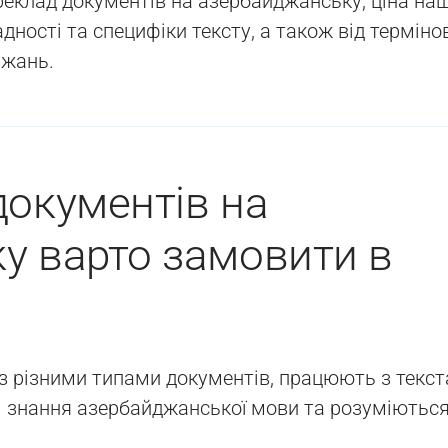
реклад документів на азербайджанську, ціна на
дності та специфіки тексту, а також від терміно
ажань.
документів на
у варто замовити в
 з різними типами документів, працюють з текс
кі знання азербайджанської мови та розуміються