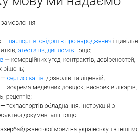
у мову ми надаємо
а замовлення:
в —
паспортів
,
свідоцтв про народження
і цивіль
итків,
атестатів
,
дипломів
тощо;
ів
— комерційних угод, контрактів, довіреностей,
х рішень;
в —
сертифікатів
, дозволів та ліцензій;
— зокрема медичних довідок, висновків лікарів,
ь, рецептів;
— техпаспортів обладнання, інструкцій з
роєктної документації тощо.
азербайджанської мови на українську та інші м