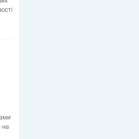
ших
вості
тами
 на