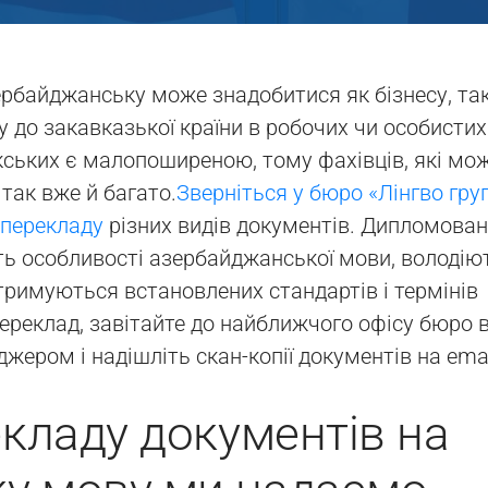
ербайджанську може знадобитися як бізнесу, так
 до закавказької країни в робочих чи особистих
ркських є малопоширеною, тому фахівців, які мо
так вже й багато.
Зверніться у бюро «Лінгво гру
 перекладу
різних видів документів. Дипломован
ть особливості азербайджанської мови, володію
тримуються встановлених стандартів і термінів
реклад, завітайте до найближчого офісу бюро 
жером і надішліть скан-копії документів на emai
екладу документів на