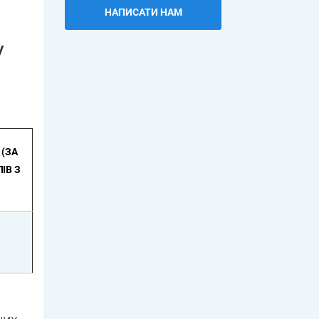
НАПИСАТИ НАМ
у
(ЗА
ІВ З