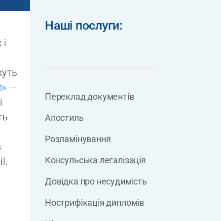
Наші послуги:
 і
жуть
п»
—
Переклад документів
і
ть
Апостиль
Розламінування
в
Консульська легалізація
l.
Довідка про несудимість
Нострифікація дипломів